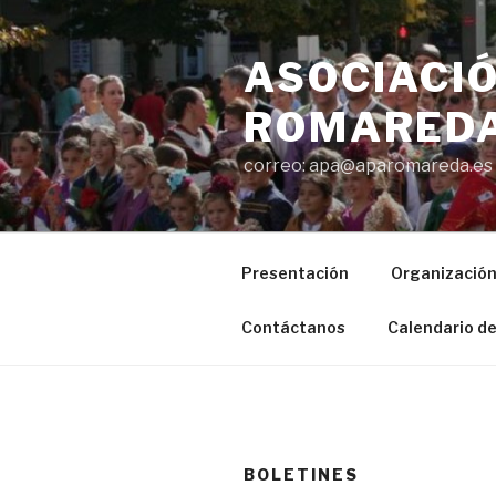
Saltar
al
ASOCIACIÓ
contenido
ROMAREDA
correo: apa@aparomareda.es
Presentación
Organizació
Contáctanos
Calendario de
BOLETINES