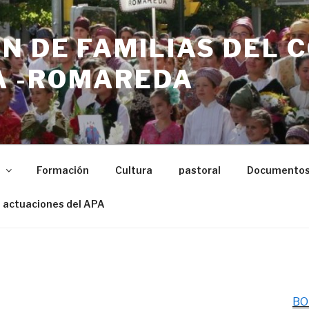
N DE FAMILIAS DEL 
 -ROMAREDA
n
Formación
Cultura
pastoral
Documento
 actuaciones del APA
BO