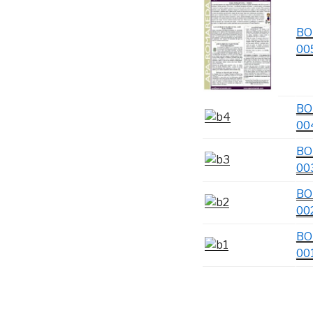
BO
00
BO
00
BO
00
BO
00
BO
00