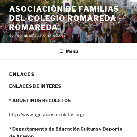
Saltar
ASOCIACIÓN DE FAMILIAS
al
DEL COLEGIO ROMAREDA -
contenido
ROMAREDA
correo: apa@aparomareda.es
Menú
ENLACES
ENLACES DE INTERES
* AGUSTINOS RECOLETOS
http://www.agustinosrecoletos.org/
* Departamento de Educación Cultura y Deporte
de Aragón