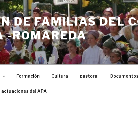
N DE FAMILIAS DEL 
 -ROMAREDA
n
Formación
Cultura
pastoral
Documento
 actuaciones del APA
2