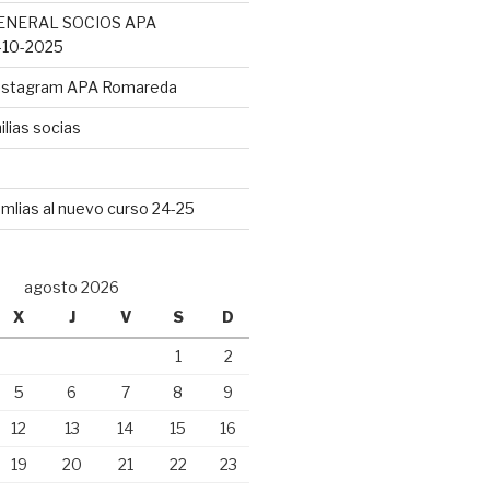
ENERAL SOCIOS APA
10-2025
Instagram APA Romareda
lias socias
mlias al nuevo curso 24-25
agosto 2026
X
J
V
S
D
1
2
5
6
7
8
9
12
13
14
15
16
19
20
21
22
23