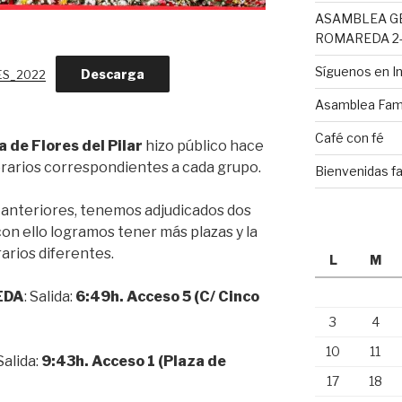
ASAMBLEA G
ROMAREDA 2-
Síguenos en 
Descarga
ES_2022
Asamblea Fami
Café con fé
 de Flores del Pilar
hizo público hace
horarios correspondientes a cada grupo.
Bienvenidas fa
 anteriores, tenemos adjudicados dos
con ello logramos tener más plazas y la
arios diferentes.
L
M
EDA
: Salida:
6:49h. Acceso 5 (C/ Cinco
3
4
10
11
 Salida:
9:43h. Acceso 1 (Plaza de
17
18