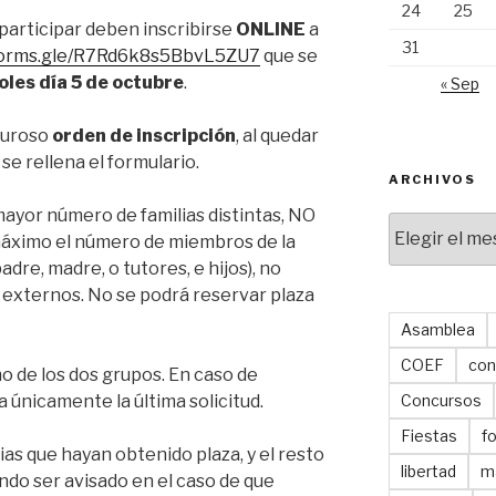
24
25
 participar deben inscribirse
ONLINE
a
31
/forms.gle/R7Rd6k8s5BbvL5ZU7
que se
oles día 5 de octubre
.
« Sep
iguroso
orden de inscripción
, al quedar
 se rellena el formulario.
ARCHIVOS
mayor número de familias distintas, NO
Archivos
áximo el número de miembros de la
padre, madre, o tutores, e hijos), no
externos. No se podrá reservar plaza
Asamblea
COEF
con
o de los dos grupos. En caso de
a únicamente la última solicitud.
Concursos
Fiestas
f
lias que hayan obtenido plaza, y el resto
libertad
m
endo ser avisado en el caso de que