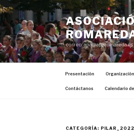
Saltar
al
ASOCIACIÓ
contenido
ROMAREDA
correo: apa@aparomareda.es
Presentación
Organizació
Contáctanos
Calendario de
CATEGORÍA:
PILAR_202