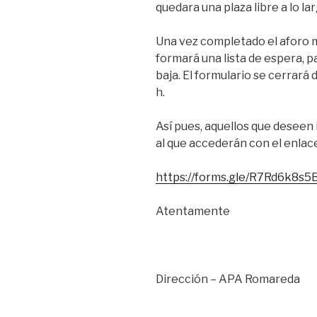
quedara una plaza libre a lo lar
Una vez completado el aforo m
formará una lista de espera, p
baja. El formulario se cerrará
h.
Así pues, aquellos que deseen 
al que accederán con el enlace
https://forms.gle/R7Rd6k8s
Atentamente
Dirección – APA Romareda