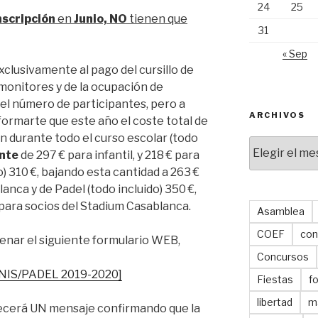
24
25
nscripción
en
Junio, NO
tienen que
31
« Sep
exclusivamente al pago del cursillo de
s monitores y de la ocupación de
el número de participantes, pero a
ARCHIVOS
ormarte que este año el coste total de
ción durante todo el curso escolar (todo
Archivos
nte
de 297 € para infantil, y 218 € para
o) 310 €, bajando esta cantidad a 263 €
anca y de Padel (todo incluido) 350 €,
 para socios del Stadium Casablanca.
Asamblea
COEF
con
lenar el siguiente formulario WEB,
Concursos
IS/PADEL 2019-2020]
Fiestas
f
libertad
m
parecerá UN mensaje confirmando que la