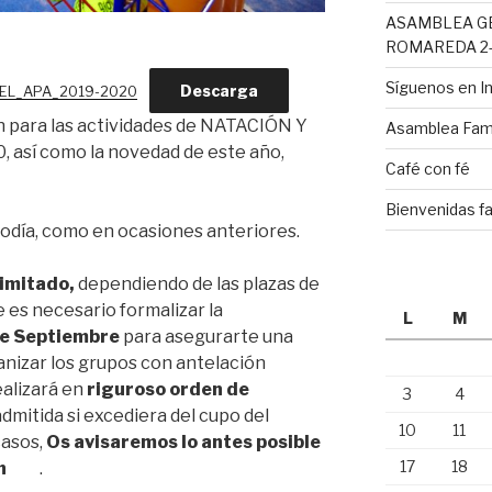
ASAMBLEA G
ROMAREDA 2-
Síguenos en 
Descarga
DEL_APA_2019-2020
ón para las actividades de NATACIÓN Y
Asamblea Fami
, así como la novedad de este año,
Café con fé
Bienvenidas fa
iodía, como en ocasiones anteriores.
limitado,
dependiendo de las plazas de
e es necesario formalizar la
L
M
de Septiembre
para asegurarte una
anizar los grupos con antelación
ealizará en
riguroso orden de
3
4
admitida si excediera del cupo del
10
11
casos,
Os avisaremos lo antes posible
17
18
ción
.