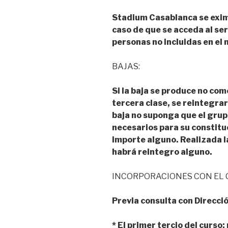
Stadium Casablanca se exim
caso de que se acceda al se
personas no incluidas en el
BAJAS:
Si la baja se produce no com
tercera clase, se reintegrar
baja no suponga que el grup
necesarios para su constitu
importe alguno. Realizada 
habrá reintegro alguno.
INCORPORACIONES CON EL 
Previa consulta con Direcci
* El primer tercio del curso