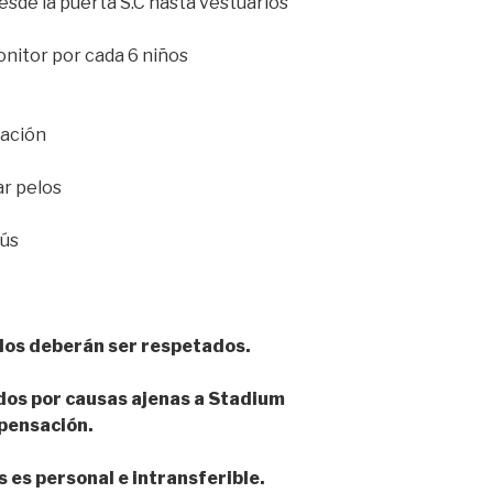
sde la puerta S.C hasta vestuarios
onitor por cada 6 niños
tación
ar pelos
bús
idos deberán ser respetados.
dos por causas ajenas a Stadium
pensación.
s es personal e intransferible.