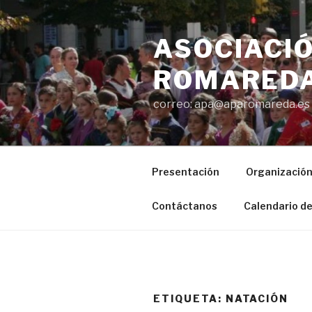
Saltar
al
ASOCIACIÓ
contenido
ROMAREDA
correo: apa@aparomareda.es
Presentación
Organizació
Contáctanos
Calendario de
ETIQUETA:
NATACIÓN