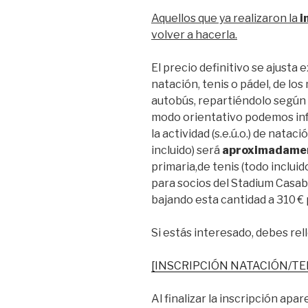
Aquellos que ya realizaron la
i
volver a hacerla.
El precio definitivo se ajusta 
natación, tenis o pádel, de lo
autobús, repartiéndolo según 
modo orientativo podemos inf
la actividad (s.e.ú.o.) de nata
incluido) será
aproximadame
primaria,de tenis (todo incluid
para socios del Stadium Casabl
bajando esta cantidad a 310 €
Si estás interesado, debes rel
[INSCRIPCIÓN NATACIÓN/TEN
Al finalizar la inscripción a