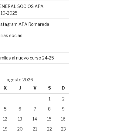
ENERAL SOCIOS APA
10-2025
Instagram APA Romareda
lias socias
mlias al nuevo curso 24-25
agosto 2026
X
J
V
S
D
1
2
5
6
7
8
9
12
13
14
15
16
19
20
21
22
23