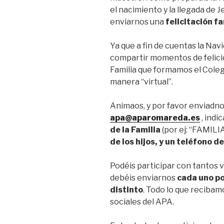
el nacimiento y la llegada de J
enviarnos una
felicitación fa
Ya que a fin de cuentas la Nav
compartir momentos de felici
Familia que formamos el Cole
manera “virtual”.
Animaos, y por favor enviadno
apa@aparomareda.es
, indi
de la Familia
(por ej: “FAMIL
de los hijos, y un teléfono d
Podéis participar con tantos 
debéis enviarnos
cada uno po
distinto
. Todo lo que reciba
sociales del APA.