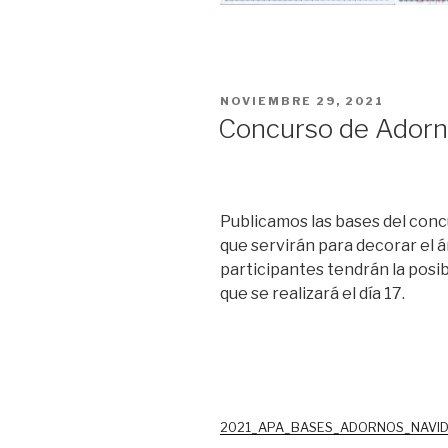
PUBLICADO
NOVIEMBRE 29, 2021
EL
Concurso de Adorn
Publicamos las bases del conc
que servirán para decorar el á
participantes tendrán la posib
que se realizará el día 17.
2021_APA_BASES_ADORNOS_NAVI