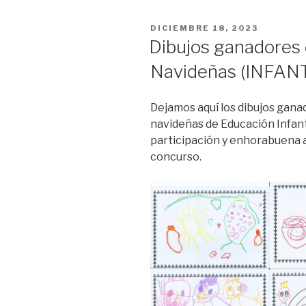
PUBLICADO
DICIEMBRE 18, 2023
EL
Dibujos ganadores 
Navideñas (INFANT
Dejamos aquí los dibujos gana
navideñas de Educación Infanti
participación y enhorabuena a
concurso.