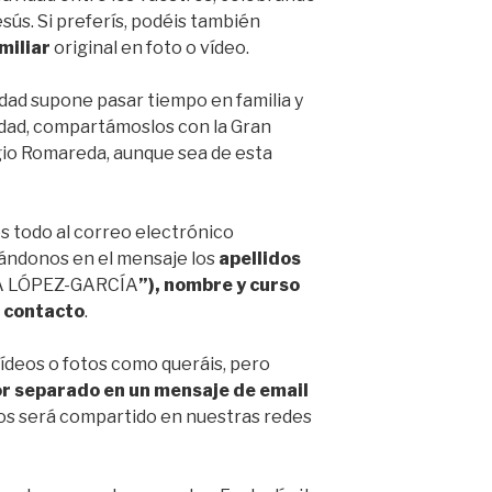
esús. Si preferís, podéis también
miliar
original en foto o vídeo.
idad supone pasar tiempo en familia y
dad, compartámoslos con la Gran
gio Romareda, aunque sea de esta
s todo al correo electrónico
cándonos en el mensaje los
apellidos
IA LÓPEZ-GARCÍA
”), nombre y curso
e contacto
.
vídeos o fotos como queráis, pero
r separado en un mensaje de email
mos será compartido en nuestras redes