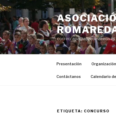
Saltar
al
ASOCIACIÓ
contenido
ROMAREDA
correo: apa@aparomareda.es
Presentación
Organizació
Contáctanos
Calendario de
ETIQUETA:
CONCURSO