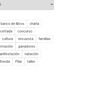
banco de libros
charla
certada
concurso
cultura
encuesta
familias
ormación
ganadores
anifestación
natación
frenda
Pilar
taller