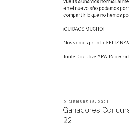
vuelta a una vida normal, al m
en el nuevo año podamos por f
compartir lo que no hemos po
¡CUIDAOS MUCHO!
Nos vemos pronto. FELIZ NA
Junta Directiva APA-Romared
PUBLICADO
DICIEMBRE 19, 2021
EL
Ganadores Concur
22