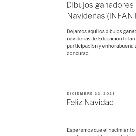
EL
Dibujos ganadores 
Navideñas (INFANT
Dejamos aquí los dibujos gana
navideñas de Educación Infanti
participación y enhorabuena a
concurso.
PUBLICADO
DICIEMBRE 22, 2021
EL
Feliz Navidad
Esperamos que el nacimiento 