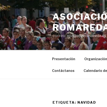
Saltar
al
ASOCIACIÓ
contenido
ROMAREDA
correo: apa@aparomareda.es
Presentación
Organizació
Contáctanos
Calendario de
ETIQUETA:
NAVIDAD