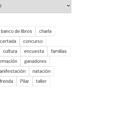
banco de libros
charla
certada
concurso
cultura
encuesta
familias
ormación
ganadores
anifestación
natación
frenda
Pilar
taller