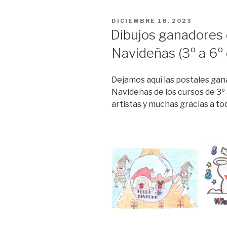
PUBLICADO
DICIEMBRE 18, 2023
EL
Dibujos ganadores 
Navideñas (3º a 6º 
Dejamos aquí las postales gan
Navideñas de los cursos de 3º 
artistas y muchas gracias a to