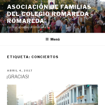
Saltar
ASOCIACIÓN DE FAMILIAS
al
DEL COLEGIO ROMAREDA -
contenido
ROMAREDA
correo: apa@aparomareda.es
Menú
ETIQUETA:
CONCIERTOS
PUBLICADO
ABRIL 4, 2017
EL
¡GRACIAS!