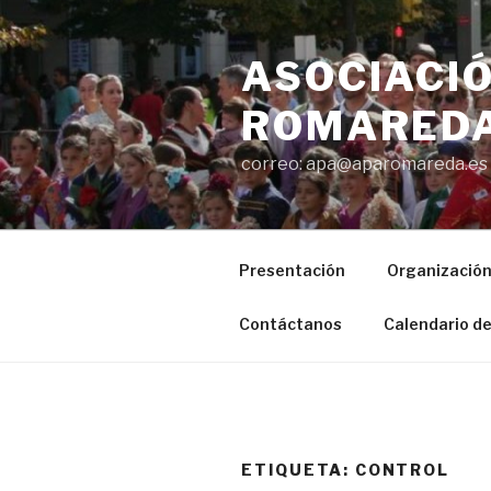
Saltar
al
ASOCIACIÓ
contenido
ROMAREDA
correo: apa@aparomareda.es
Presentación
Organizació
Contáctanos
Calendario de
ETIQUETA:
CONTROL