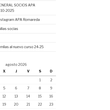
ENERAL SOCIOS APA
10-2025
Instagram APA Romareda
lias socias
mlias al nuevo curso 24-25
agosto 2026
X
J
V
S
D
1
2
5
6
7
8
9
12
13
14
15
16
19
20
21
22
23