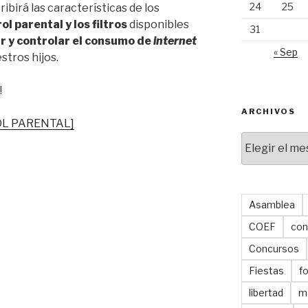
24
25
ibirá las características de los
l parental y los filtros
disponibles
31
r y controlar el consumo de
internet
« Sep
stros hijos.
!
ARCHIVOS
L PARENTAL]
Archivos
Asamblea
COEF
con
Concursos
Fiestas
f
libertad
m