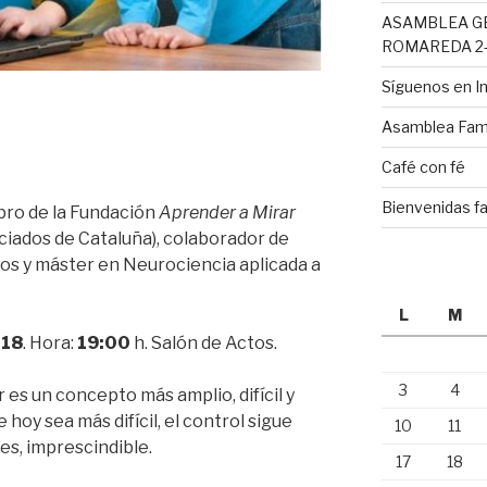
ASAMBLEA G
ROMAREDA 2-
Síguenos en 
Asamblea Fami
Café con fé
Bienvenidas fa
ro de la Fundación
Aprender a Mirar
iados de Cataluña), colaborador de
s y máster en Neurociencia aplicada a
L
M
18
. Hora:
19:00
h. Salón de Actos.
3
4
 es un concepto más amplio, difícil y
hoy sea más difícil, el control sigue
10
11
es, imprescindible.
17
18