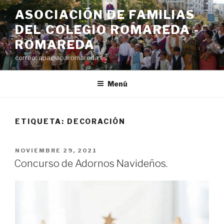
Saltar
ASOCIACIÓN DE FAMILIAS
al
DEL COLEGIO ROMAREDA -
contenido
ROMAREDA
correo: apa@aparomareda.es
Menú
ETIQUETA:
DECORACIÓN
PUBLICADO
NOVIEMBRE 29, 2021
EL
Concurso de Adornos Navideños.