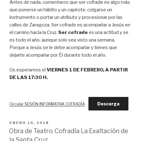
Antes de nada, comentaros que ser cofrade es algo más
que ponerse un hábito y un capirote, colgarse un
instrumento o portar un atributo y procesionar por las
calles de Zaragoza. Ser cofrade es acompañar a Jesús en
el camino hacia la Cruz.
Ser cofrade
es una actitud y se
es todo el año, aunque solo sea visto una semana.
Porque a Jesús se le debe acompañar y tienes que
dejarte acompañar por Él durante todo el año.
Os esperamos el
VIERNES 1 DE FEBRERO, A PARTIR
DE LAS 17:30 H.
Descarga
Circular SESIÓN INFORMATIVA COFRADÍA
PUBLICADO
ENERO 14, 2018
EL
Obra de Teatro. Cofradía La Exaltación de
la Santa Cruz.