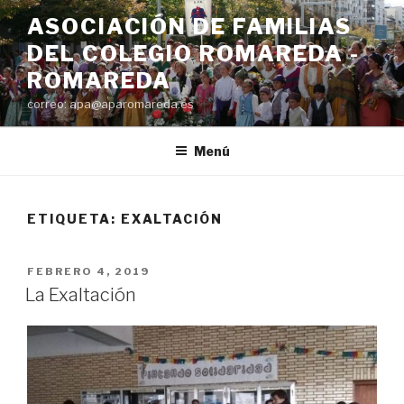
Saltar
ASOCIACIÓN DE FAMILIAS
al
DEL COLEGIO ROMAREDA -
contenido
ROMAREDA
correo: apa@aparomareda.es
Menú
ETIQUETA:
EXALTACIÓN
PUBLICADO
FEBRERO 4, 2019
EL
La Exaltación