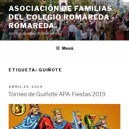
Saltar
ASOCIACIÓN DE FAMILIAS
al
DEL COLEGIO ROMAREDA -
contenido
ROMAREDA
correo: apa@aparomareda.es
Menú
ETIQUETA:
GUIÑOTE
PUBLICADO
ABRIL 25, 2019
EL
Torneo de Guiñote APA. Fiestas 2019