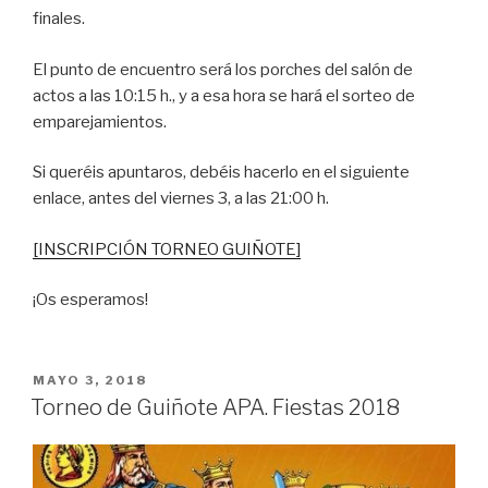
finales.
El punto de encuentro será los porches del salón de
actos a las 10:15 h., y a esa hora se hará el sorteo de
emparejamientos.
Si queréis apuntaros, debéis hacerlo en el siguiente
enlace, antes del viernes 3, a las 21:00 h.
[INSCRIPCIÓN TORNEO GUIÑOTE]
¡Os esperamos!
PUBLICADO
MAYO 3, 2018
EL
Torneo de Guiñote APA. Fiestas 2018