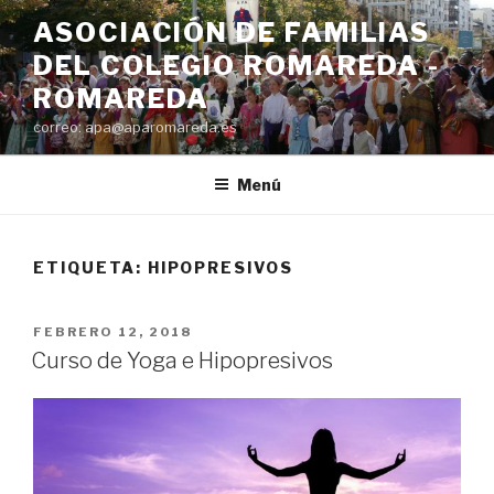
Saltar
ASOCIACIÓN DE FAMILIAS
al
DEL COLEGIO ROMAREDA -
contenido
ROMAREDA
correo: apa@aparomareda.es
Menú
ETIQUETA:
HIPOPRESIVOS
PUBLICADO
FEBRERO 12, 2018
EL
Curso de Yoga e Hipopresivos