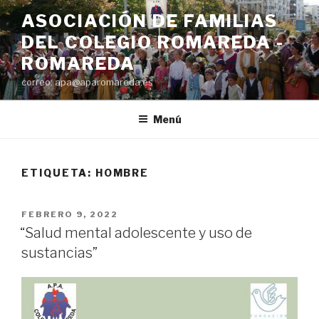
Saltar
ASOCIACIÓN DE FAMILIAS
al
DEL COLEGIO ROMAREDA -
contenido
ROMAREDA
correo: apa@aparomareda.es
Menú
ETIQUETA:
HOMBRE
PUBLICADO
FEBRERO 9, 2022
EL
“Salud mental adolescente y uso de
sustancias”