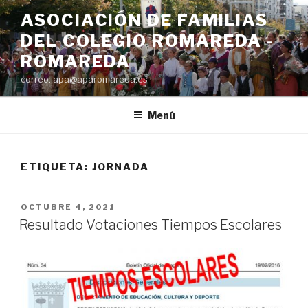
Saltar
ASOCIACIÓN DE FAMILIAS
al
DEL COLEGIO ROMAREDA -
contenido
ROMAREDA
correo: apa@aparomareda.es
Menú
ETIQUETA:
JORNADA
PUBLICADO
OCTUBRE 4, 2021
EL
Resultado Votaciones Tiempos Escolares