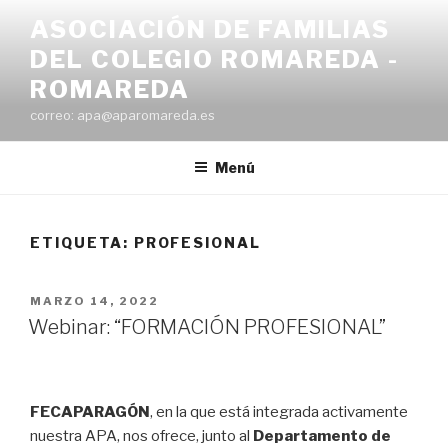
Saltar
ASOCIACIÓN DE FAMILIAS
al
DEL COLEGIO ROMAREDA -
contenido
ROMAREDA
correo: apa@aparomareda.es
Menú
ETIQUETA:
PROFESIONAL
PUBLICADO
MARZO 14, 2022
EL
Webinar: “FORMACIÓN PROFESIONAL”
FECAPARAGÓN
, en la que está integrada activamente
nuestra APA, nos ofrece, junto al
Departamento de