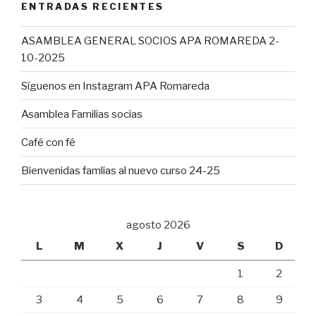
ENTRADAS RECIENTES
ASAMBLEA GENERAL SOCIOS APA ROMAREDA 2-
10-2025
Síguenos en Instagram APA Romareda
Asamblea Familias socias
Café con fé
Bienvenidas famlias al nuevo curso 24-25
agosto 2026
L
M
X
J
V
S
D
1
2
3
4
5
6
7
8
9