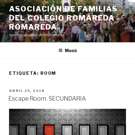
Saltar
ASOCIACIÓN DE FAMILIAS
al
DEL COLEGIO ROMAREDA -
contenido
ROMAREDA
correo: apa@aparomareda.es
Menú
ETIQUETA:
ROOM
PUBLICADO
ABRIL 25, 2018
EL
Escape Room. SECUNDARIA