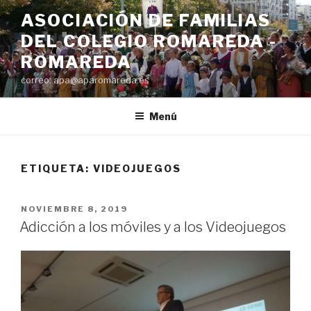
Saltar
ASOCIACIÓN DE FAMILIAS
al
DEL COLEGIO ROMAREDA -
contenido
ROMAREDA
correo: apa@aparomareda.es
Menú
ETIQUETA:
VIDEOJUEGOS
PUBLICADO
NOVIEMBRE 8, 2019
EL
Adicción a los móviles y a los Videojuegos