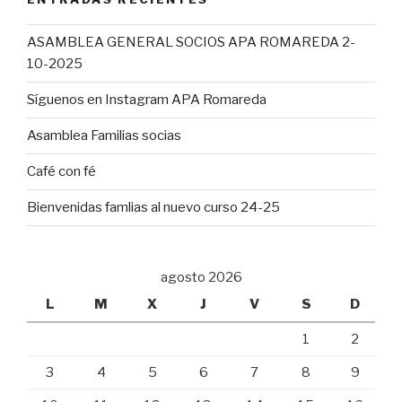
ASAMBLEA GENERAL SOCIOS APA ROMAREDA 2-
10-2025
Síguenos en Instagram APA Romareda
Asamblea Familias socias
Café con fé
Bienvenidas famlias al nuevo curso 24-25
agosto 2026
L
M
X
J
V
S
D
1
2
3
4
5
6
7
8
9