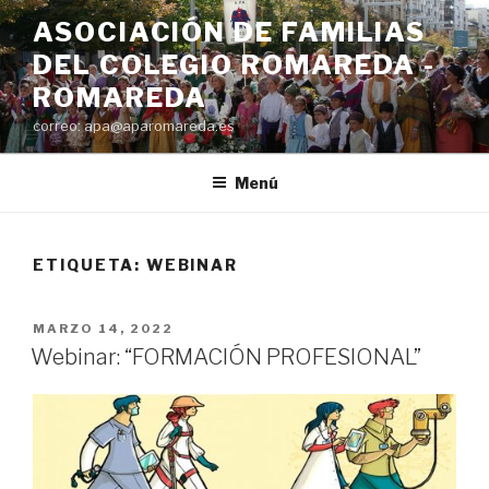
Saltar
ASOCIACIÓN DE FAMILIAS
al
DEL COLEGIO ROMAREDA -
contenido
ROMAREDA
correo: apa@aparomareda.es
Menú
ETIQUETA:
WEBINAR
PUBLICADO
MARZO 14, 2022
EL
Webinar: “FORMACIÓN PROFESIONAL”