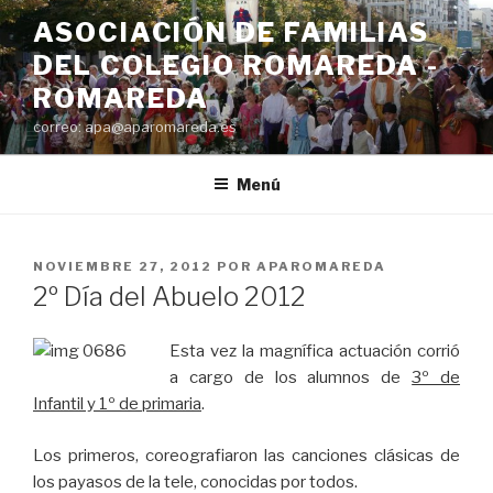
Saltar
ASOCIACIÓN DE FAMILIAS
al
DEL COLEGIO ROMAREDA -
contenido
ROMAREDA
correo: apa@aparomareda.es
Menú
PUBLICADO
NOVIEMBRE 27, 2012
POR
APAROMAREDA
EL
2º Día del Abuelo 2012
Esta vez la magnífica actuación corrió
a cargo de los alumnos de
3º de
Infantil y 1º de primaria
.
Los primeros, coreografiaron las canciones clásicas de
los payasos de la tele, conocidas por todos.