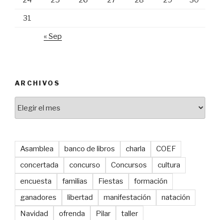
24
25
26
27
28
29
30
31
« Sep
ARCHIVOS
Archivos
Asamblea
banco de libros
charla
COEF
concertada
concurso
Concursos
cultura
encuesta
familias
Fiestas
formación
ganadores
libertad
manifestación
natación
Navidad
ofrenda
Pilar
taller