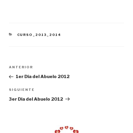
CATEGORÍAS
CURSO_2013_2014
Navegación
Entrada
ANTERIOR
de
anterior:
1er Día del Abuelo 2012
entradas
Siguiente
SIGUIENTE
entrada
3er Día del Abuelo 2012