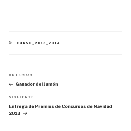
CATEGORÍAS
CURSO_2013_2014
Navegación
Entrada
ANTERIOR
de
anterior:
Ganador del Jamón
entradas
Siguiente
SIGUIENTE
entrada
Entrega de Premios de Concursos de Navidad
2013