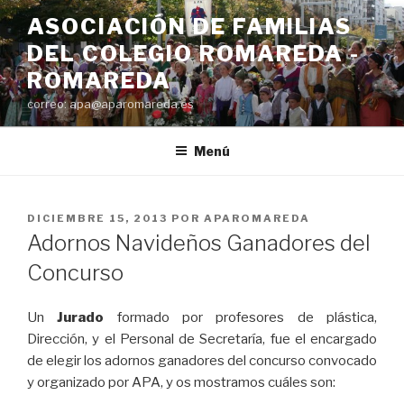
Saltar
ASOCIACIÓN DE FAMILIAS
al
DEL COLEGIO ROMAREDA -
contenido
ROMAREDA
correo: apa@aparomareda.es
Menú
PUBLICADO
DICIEMBRE 15, 2013
POR
APAROMAREDA
EL
Adornos Navideños Ganadores del
Concurso
Un
Jurado
formado por profesores de plástica,
Dirección, y el Personal de Secretaría, fue el encargado
de elegir los adornos ganadores del concurso convocado
y organizado por APA, y os mostramos cuáles son: