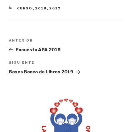
CATEGORÍAS
CURSO_2018_2019
Navegación
Entrada
ANTERIOR
de
anterior:
Encuesta APA 2019
entradas
Siguiente
SIGUIENTE
entrada
Bases Banco de Libros 2019