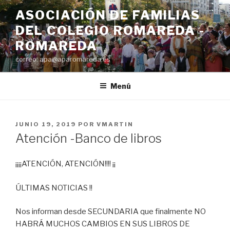
Saltar
ASOCIACIÓN DE FAMILIAS
al
DEL COLEGIO ROMAREDA -
contenido
ROMAREDA
correo: apa@aparomareda.es
Menú
PUBLICADO
JUNIO 19, 2019
POR
VMARTIN
EL
Atención -Banco de libros
¡¡¡¡ATENCIÓN, ATENCIÓN!!!! ¡¡
ÚLTIMAS NOTICIAS !!
Nos informan desde SECUNDARIA que finalmente NO
HABRÁ MUCHOS CAMBIOS EN SUS LIBROS DE