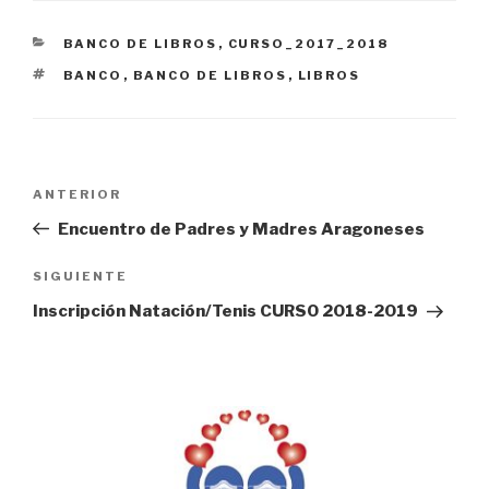
CATEGORÍAS
BANCO DE LIBROS
,
CURSO_2017_2018
ETIQUETAS
BANCO
,
BANCO DE LIBROS
,
LIBROS
Navegación
Entrada
ANTERIOR
de
anterior:
Encuentro de Padres y Madres Aragoneses
entradas
Siguiente
SIGUIENTE
entrada
Inscripción Natación/Tenis CURSO 2018-2019