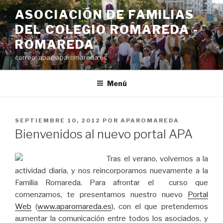
Saltar
ASOCIACIÓN DE FAMILIAS
al
DEL COLEGIO ROMAREDA -
contenido
ROMAREDA
correo: apa@aparomareda.es
Menú
PUBLICADO
SEPTIEMBRE 10, 2012
POR
APAROMAREDA
EL
Bienvenidos al nuevo portal APA
Tras el verano, volvemos a la
actividad diaria, y nos reincorporamos nuevamente a la
Familia Romareda. Para afrontar el curso que
comenzamos, te presentamos nuestro nuevo
Portal
Web
(
www.aparomareda.es
), con el que pretendemos
aumentar la comunicación entre todos los asociados, y