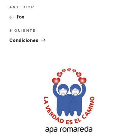
Navegación
Entrada
ANTERIOR
de
anterior:
fox
entradas
Siguiente
SIGUIENTE
entrada
Condiciones