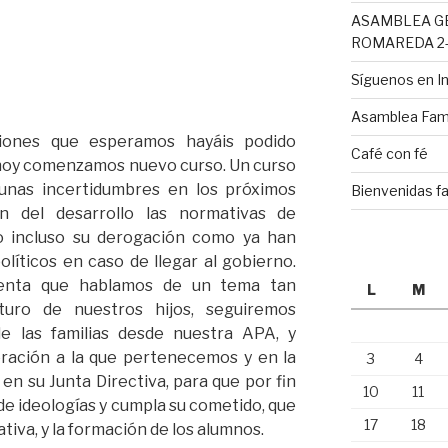
ASAMBLEA G
ROMAREDA 2-
Síguenos en 
Asamblea Fami
iones que esperamos hayáis podido
Café con fé
, hoy comenzamos nuevo curso. Un curso
unas incertidumbres en los próximos
Bienvenidas fa
n del desarrollo las normativas de
o incluso su derogación como ya han
líticos en caso de llegar al gobierno.
uenta que hablamos de un tema tan
L
M
uro de nuestros hijos, seguiremos
de las familias desde nuestra APA, y
ración a la que pertenecemos y en la
3
4
n su Junta Directiva, para que por fin
10
11
e ideologías y cumpla su cometido, que
17
18
ativa, y la formación de los alumnos.