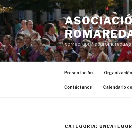
Saltar
al
ASOCIACIÓ
contenido
ROMAREDA
correo: apa@aparomareda.es
Presentación
Organizació
Contáctanos
Calendario de
CATEGORÍA:
UNCATEGOR