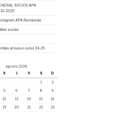
ENERAL SOCIOS APA
10-2025
Instagram APA Romareda
lias socias
mlias al nuevo curso 24-25
agosto 2026
X
J
V
S
D
1
2
5
6
7
8
9
12
13
14
15
16
19
20
21
22
23