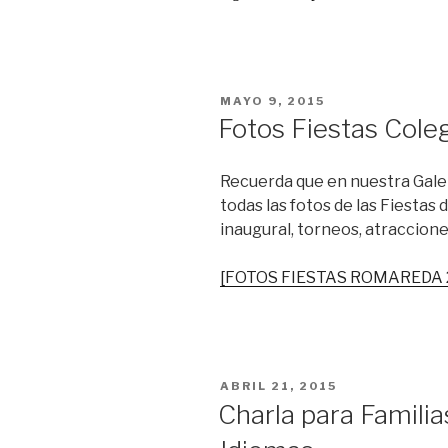
PUBLICADO
MAYO 9, 2015
EL
Fotos Fiestas Cole
Recuerda que en nuestra Gale
todas las fotos de las Fiestas
inaugural, torneos, atraccion
[FOTOS FIESTAS ROMAREDA 
PUBLICADO
ABRIL 21, 2015
EL
Charla para Famili