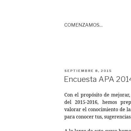
COMENZAMOS…
PUBLICADO
SEPTIEMBRE 8, 2015
EL
Encuesta APA 201
Con el propósito de mejorar
del 2015-2016, hemos pre
valorar el conocimiento de la
para conocer tus, sugerencias,
A lo largo de este curso hem