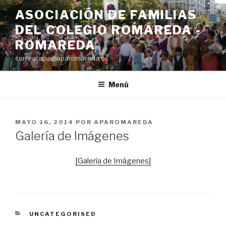
Saltar
ASOCIACIÓN DE FAMILIAS
al
DEL COLEGIO ROMAREDA -
contenido
ROMAREDA
correo: apa@aparomareda.es
Menú
PUBLICADO
MAYO 16, 2014
POR
APAROMAREDA
EL
Galería de Imágenes
[Galería de Imágenes]
CATEGORÍAS
UNCATEGORISED