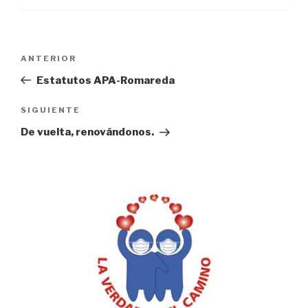
Navegación
Entrada
ANTERIOR
de
anterior:
Estatutos APA-Romareda
entradas
Siguiente
SIGUIENTE
entrada
De vuelta, renovándonos.