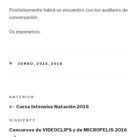
Posteriormente habrá un encuentro con los auxiliares de
conversación.
Os esperamos.
CATEGORÍAS
CURSO_2015_2016
Navegación
Entrada
ANTERIOR
de
anterior:
Curso Intensivo Natación 2016
entradas
Siguiente
SIGUIENTE
entrada
Concursos de VIDEOCLIPS y de MICROPELIS 2016