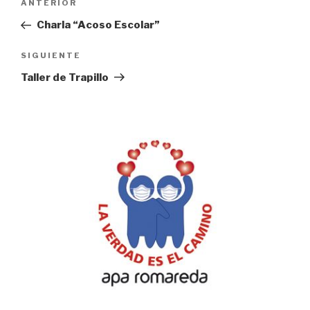
Entrada
ANTERIOR
de
anterior:
Charla “Acoso Escolar”
entradas
Siguiente
SIGUIENTE
entrada
Taller de Trapillo