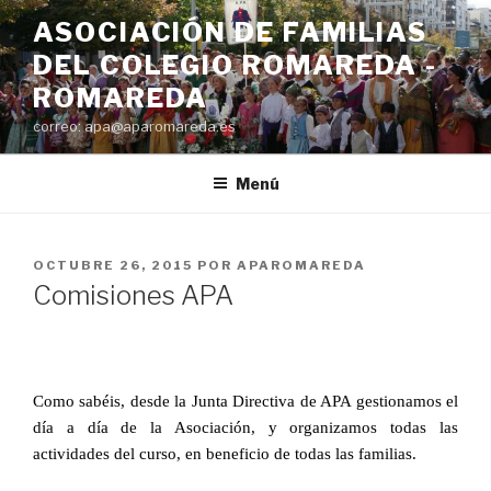
Saltar
ASOCIACIÓN DE FAMILIAS
al
DEL COLEGIO ROMAREDA -
contenido
ROMAREDA
correo: apa@aparomareda.es
Menú
PUBLICADO
OCTUBRE 26, 2015
POR
APAROMAREDA
EL
Comisiones APA
Como sabéis, desde la Junta Directiva de APA gestionamos el
día a día de la Asociación, y organizamos todas las
actividades del curso, en beneficio de todas las familias.