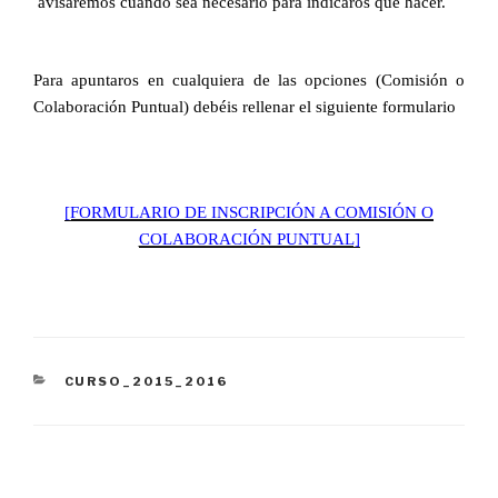
avisaremos cuando sea necesario para indicaros qué hacer.
Para apuntaros en cualquiera de las opciones (Comisión o
Colaboración Puntual) debéis rellenar el siguiente formulario
[FORMULARIO DE INSCRIPCIÓN A COMISIÓN O
COLABORACIÓN PUNTUAL]
CATEGORÍAS
CURSO_2015_2016
Navegación