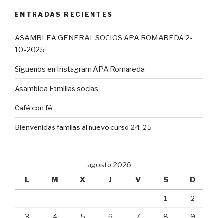
ENTRADAS RECIENTES
ASAMBLEA GENERAL SOCIOS APA ROMAREDA 2-
10-2025
Síguenos en Instagram APA Romareda
Asamblea Familias socias
Café con fé
Bienvenidas famlias al nuevo curso 24-25
agosto 2026
L
M
X
J
V
S
D
1
2
3
4
5
6
7
8
9