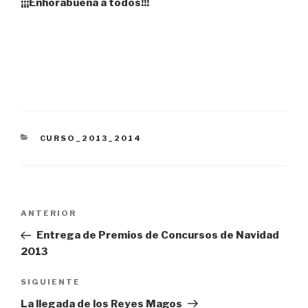
¡¡¡Enhorabuena a todos!!!
CATEGORÍAS
CURSO_2013_2014
Navegación
Entrada
ANTERIOR
de
anterior:
Entrega de Premios de Concursos de Navidad
entradas
2013
Siguiente
SIGUIENTE
entrada
La llegada de los Reyes Magos