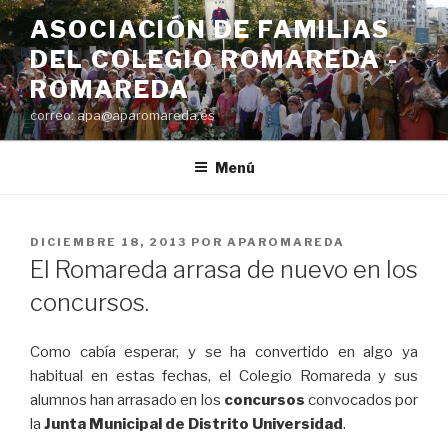
Saltar
ASOCIACIÓN DE FAMILIAS
al
DEL COLEGIO ROMAREDA -
contenido
ROMAREDA
correo: apa@aparomareda.es
Menú
PUBLICADO
DICIEMBRE 18, 2013
POR
APAROMAREDA
EL
El Romareda arrasa de nuevo en los
concursos.
Como cabía esperar, y se ha convertido en algo ya
habitual en estas fechas, el Colegio Romareda y sus
alumnos han arrasado en los
concursos
convocados por
la
Junta Municipal de Distrito Universidad
.