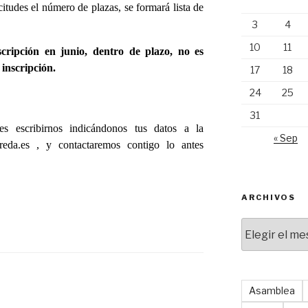
itudes el número de plazas, se formará lista de
3
4
10
11
scripción en junio, dentro de plazo, no es
 inscripción.
17
18
24
25
31
es escribirnos indicándonos tus datos a la
« Sep
reda.es , y contactaremos contigo lo antes
ARCHIVOS
Archivos
Asamblea