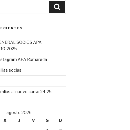
Buscar
RECIENTES
ENERAL SOCIOS APA
10-2025
Instagram APA Romareda
lias socias
mlias al nuevo curso 24-25
agosto 2026
X
J
V
S
D