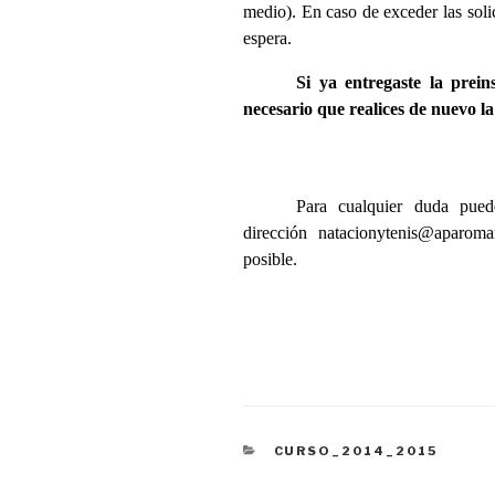
medio). En caso de exceder las solic
espera.
Si ya entregaste la prein
necesario que realices de nuevo la
Para cualquier duda pued
dirección natacionytenis@aparoma
posible.
CATEGORÍAS
CURSO_2014_2015