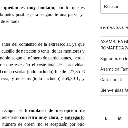
Buscar
ue quedan
es
muy limitado
, por lo que es
por:
 lo antes posible para asegurarte una plaza, ya
 de entrada.
ENTRADAS 
ASAMBLEA G
rá antes del comienzo de la extraescolar, ya que
ROMAREDA 2-
 cursillo de natación o tenis, de las monitoras y
éndolo según el número de participantes, pero a
Síguenos en 
e que este año el coste total de la actividad
Asamblea Fami
el curso escolar (todo incluido) fue de 277,85
€
maria, y de tenis (todo incluido) 269,80 €, y
Café con fé
Bienvenidas fa
es recoger el
formulario de inscripción de
, rellenarlo
con letra muy clara,
y
entregarlo
L
M
n número de orden (no se aceptarán por otro