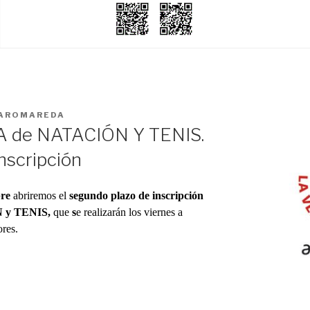
AROMAREDA
A de NATACIÓN Y TENIS.
nscripción
bre
abriremos el
segundo plazo de inscripción
 y TENIS,
que
s
e realizarán los viernes a
res.