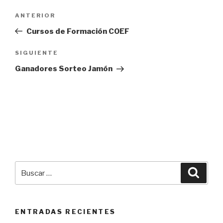
Navegación
Entrada
ANTERIOR
de
anterior:
Cursos de Formación COEF
entradas
Siguiente
SIGUIENTE
entrada
Ganadores Sorteo Jamón
Buscar
Busca
por:
ENTRADAS RECIENTES