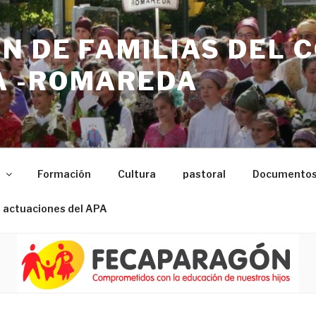
N DE FAMILIAS DEL 
 -ROMAREDA
n
Formación
Cultura
pastoral
Documento
 actuaciones del APA