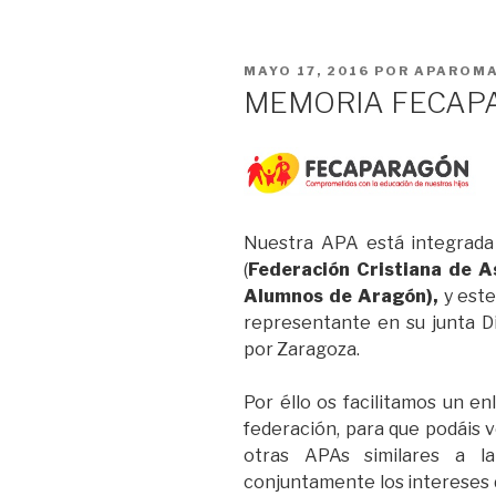
PUBLICADO
MAYO 17, 2016
POR
APAROM
EL
MEMORIA FECAPA
Nuestra APA está integra
(
Federación Cristiana de 
Alumnos de Aragón),
y este
representante en su junta Di
por Zaragoza.
Por éllo os facilitamos un en
federación, para que podáis v
otras APAs similares a l
conjuntamente los intereses de