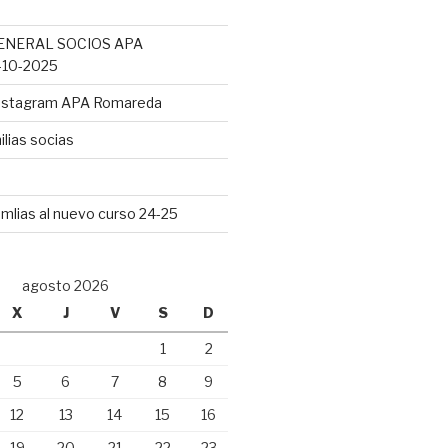
ENERAL SOCIOS APA
10-2025
Instagram APA Romareda
lias socias
mlias al nuevo curso 24-25
agosto 2026
X
J
V
S
D
1
2
5
6
7
8
9
12
13
14
15
16
19
20
21
22
23