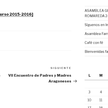
ASAMBLEA G
rso 2015-2016]
ROMAREDA 2-
Síguenos en 
Asamblea Fami
Café con fé
Bienvenidas fa
SIGUIENTE
Siguiente
entrada
6
VII Encuentro de Padres y Madres
L
M
Aragoneses
3
4
10
11
17
18