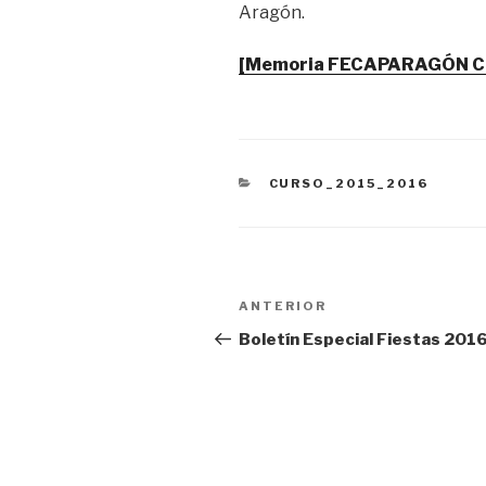
Aragón.
[Memoria FECAPARAGÓN Cu
CATEGORÍAS
CURSO_2015_2016
Navegación
Entrada
ANTERIOR
de
anterior:
Boletín Especial Fiestas 201
entradas