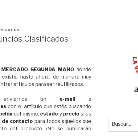
OMAREDA
cios Clasificados.
o
MERCADO SEGUNDA MANO
donde
e existía hasta ahora, de manera muy
trar artículos para ser reutilizados.
 enviarnos un
e-mail
a
.es
con el artículo que estés buscando
pción
del mismo,
estado
y
precio
si es
Buscar
l de contacto
para todos aquellos que
por:
oto del producto. (No se publicarán