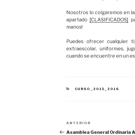
Nosotros lo colgaremos en l
apartado
[CLASIFICADOS]
pa
manos!
Puedes ofrecer cualquier tip
extraescolar, uniformes, ju
cuando se encuentre en un es
CATEGORÍAS
CURSO_2015_2016
Navegación
Entrada
ANTERIOR
de
anterior:
Asamblea General Ordinaria 