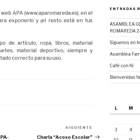
ENTRADAS 
a web APA (www.aparomareda.es), en el
ra exponerlo y ¡el resto está en tus
ASAMBLEA G
ROMAREDA 2-
Síguenos en 
o de artículo, ropa, libros, material
guetes, material deportivo, siempre y
Asamblea Fami
tado correcto para su uso.
Café con fé
Bienvenidas fa
L
M
SIGUIENTE
Siguiente
3
4
entrada
APA-
Charla “Acoso Escolar”
10
11