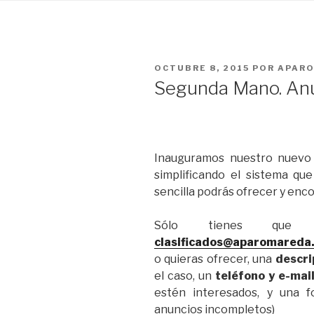
PUBLICADO
OCTUBRE 8, 2015
POR
APAR
EL
Segunda Mano. Anun
Inauguramos nuestro nuev
simplificando el sistema qu
sencilla podrás ofrecer y encon
Sólo tienes que
clasificados@aparomareda
o quieras ofrecer, una
descri
el caso, un
teléfono y e-mai
estén interesados, y una f
anuncios incompletos)