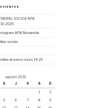
RECIENTES
ENERAL SOCIOS APA
10-2025
Instagram APA Romareda
lias socias
mlias al nuevo curso 24-25
agosto 2026
X
J
V
S
D
1
2
5
6
7
8
9
12
13
14
15
16