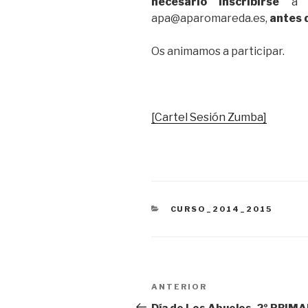
necesario inscribirse
a t
apa@aparomareda.es,
antes 
Os animamos a participar.
[Cartel Sesión Zumba]
CATEGORÍAS
CURSO_2014_2015
Navegación
Entrada
ANTERIOR
de
anterior:
Día de Los Abuelos. 2º PRIMA