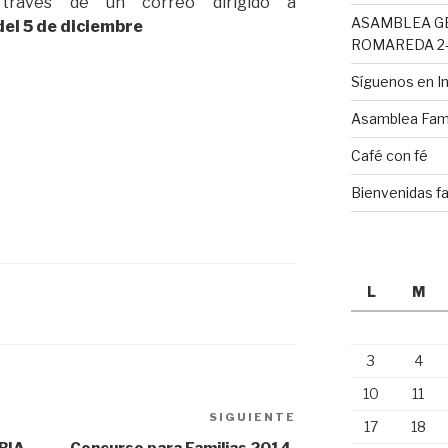
ravés de un correo dirigido a
ASAMBLEA G
del 5 de diciembre
ROMAREDA 2-
Síguenos en 
Asamblea Fami
Café con fé
Bienvenidas fa
L
M
3
4
10
11
SIGUIENTE
Siguiente
17
18
entrada
RIA.
Concurso para Familias 2014.