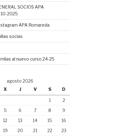
ENERAL SOCIOS APA
10-2025
Instagram APA Romareda
lias socias
mlias al nuevo curso 24-25
agosto 2026
X
J
V
S
D
1
2
5
6
7
8
9
12
13
14
15
16
19
20
21
22
23