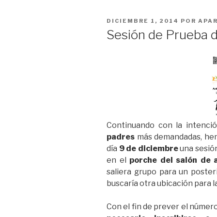
PUBLICADO
DICIEMBRE 1, 2014
POR
APA
EL
Sesión de Prueba
Continuando con la intenci
padres
más demandadas, hem
día
9 de diciembre
una sesió
en el
porche del salón de a
saliera grupo para un posteri
buscaría otra ubicación para la
Con el fin de prever el número