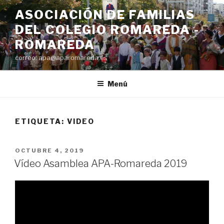
Saltar
ASOCIACIÓN DE FAMILIAS
al
DEL COLEGIO ROMAREDA -
contenido
ROMAREDA
correo: apa@aparomareda.es
Menú
ETIQUETA:
VIDEO
PUBLICADO
OCTUBRE 4, 2019
EL
Vídeo Asamblea APA-Romareda 2019