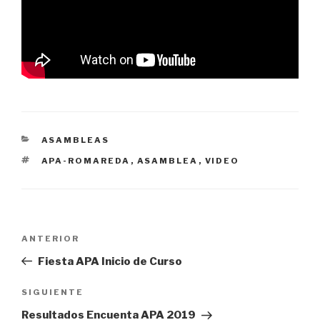
CATEGORÍAS
ASAMBLEAS
ETIQUETAS
APA-ROMAREDA
,
ASAMBLEA
,
VIDEO
Navegación
Entrada
ANTERIOR
de
anterior:
Fiesta APA Inicio de Curso
entradas
Siguiente
SIGUIENTE
entrada
Resultados Encuenta APA 2019