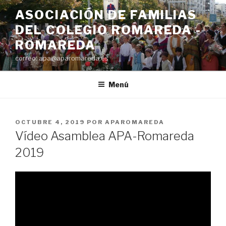
Saltar
ASOCIACIÓN DE FAMILIAS
al
DEL COLEGIO ROMAREDA -
contenido
ROMAREDA
correo: apa@aparomareda.es
Menú
PUBLICADO
OCTUBRE 4, 2019
POR
APAROMAREDA
EL
Vídeo Asamblea APA-Romareda
2019