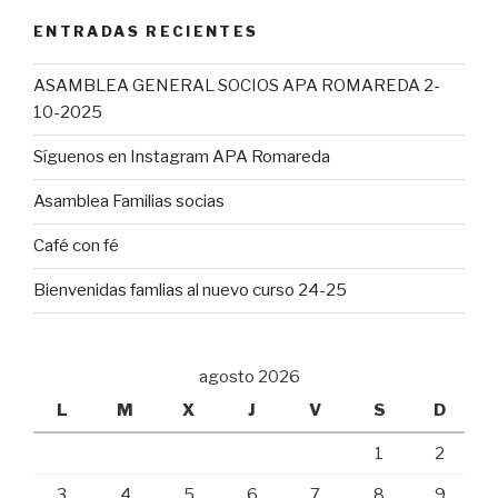
ENTRADAS RECIENTES
ASAMBLEA GENERAL SOCIOS APA ROMAREDA 2-
10-2025
Síguenos en Instagram APA Romareda
Asamblea Familias socias
Café con fé
Bienvenidas famlias al nuevo curso 24-25
agosto 2026
L
M
X
J
V
S
D
1
2
3
4
5
6
7
8
9