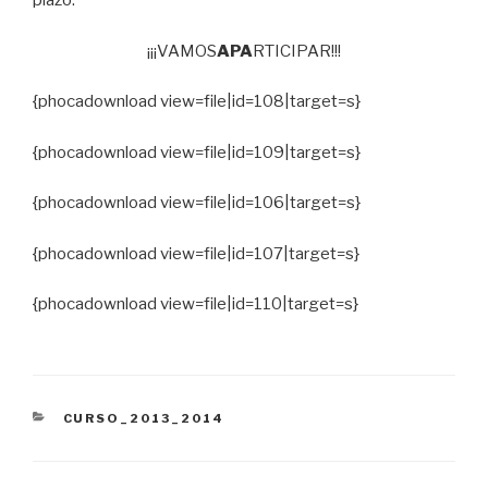
plazo.
¡¡¡VAMOS
APA
RTICIPAR!!!
{phocadownload view=file|id=108|target=s}
{phocadownload view=file|id=109|target=s}
{phocadownload view=file|id=106|target=s}
{phocadownload view=file|id=107|target=s}
{phocadownload view=file|id=110|target=s}
CATEGORÍAS
CURSO_2013_2014