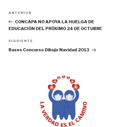
Navegación
Entrada
ANTERIOR
de
anterior:
CONCAPA NO APOYA LA HUELGA DE
entradas
EDUCACIÓN DEL PRÓXIMO 24 DE OCTUBRE
Siguiente
SIGUIENTE
entrada
Bases Concurso Dibujo Navidad 2013