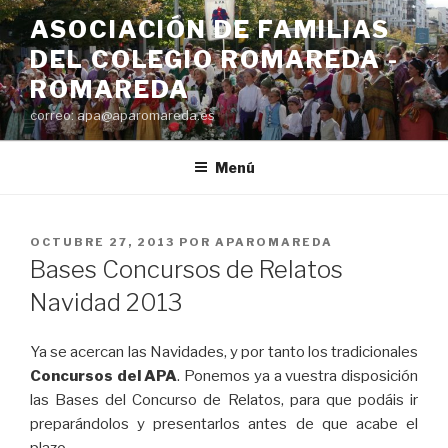
Saltar
ASOCIACIÓN DE FAMILIAS
al
DEL COLEGIO ROMAREDA -
contenido
ROMAREDA
correo: apa@aparomareda.es
Menú
PUBLICADO
OCTUBRE 27, 2013
POR
APAROMAREDA
EL
Bases Concursos de Relatos
Navidad 2013
Ya se acercan las Navidades, y por tanto los tradicionales
Concursos del APA
. Ponemos ya a vuestra disposición
las Bases del Concurso de Relatos, para que podáis ir
preparándolos y presentarlos antes de que acabe el