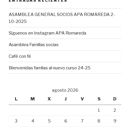
ENTRADAS RECIENTES
ASAMBLEA GENERAL SOCIOS APA ROMAREDA 2-
10-2025
Síguenos en Instagram APA Romareda
Asamblea Familias socias
Café con fé
Bienvenidas famlias al nuevo curso 24-25
agosto 2026
L
M
X
J
V
S
D
1
2
3
4
5
6
7
8
9