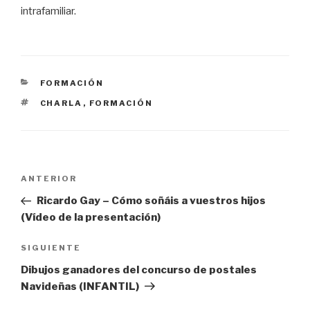
intrafamiliar.
CATEGORÍAS
FORMACIÓN
ETIQUETAS
CHARLA
,
FORMACIÓN
Navegación
Entrada
ANTERIOR
de
anterior:
Ricardo Gay – Cómo soñáis a vuestros hijos
entradas
(Vídeo de la presentación)
Siguiente
SIGUIENTE
entrada
Dibujos ganadores del concurso de postales
Navideñas (INFANTIL)