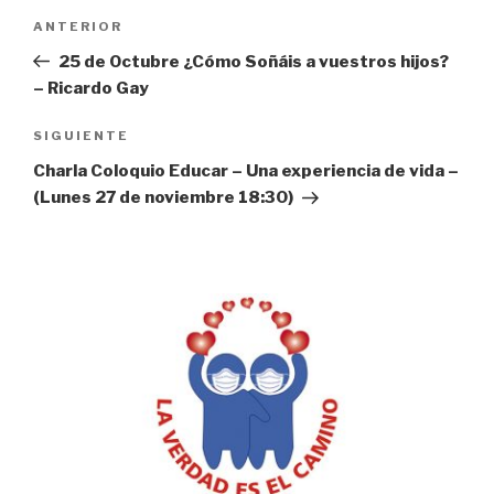
Navegación
Entrada
ANTERIOR
de
anterior:
25 de Octubre ¿Cómo Soñáis a vuestros hijos?
entradas
– Ricardo Gay
Siguiente
SIGUIENTE
entrada
Charla Coloquio Educar – Una experiencia de vida –
(Lunes 27 de noviembre 18:30)