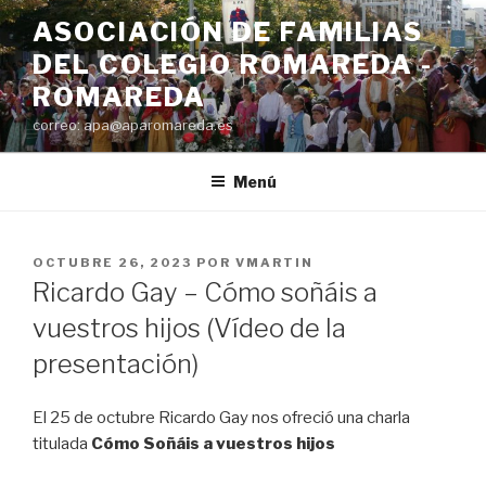
Saltar
ASOCIACIÓN DE FAMILIAS
al
DEL COLEGIO ROMAREDA -
contenido
ROMAREDA
correo: apa@aparomareda.es
Menú
PUBLICADO
OCTUBRE 26, 2023
POR
VMARTIN
EL
Ricardo Gay – Cómo soñáis a
vuestros hijos (Vídeo de la
presentación)
El 25 de octubre Ricardo Gay nos ofreció una charla
titulada
Cómo Soñáis a vuestros hijos