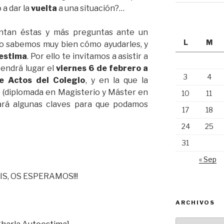
 a dar la
vuelta
a una situación?…
ntan éstas y más preguntas ante un
L
M
 no sabemos muy bien cómo ayudarles, y
estima
. Por ello te invitamos a asistir a
tendrá lugar el
viernes 6 de febrero a
3
4
de Actos del Colegio
, y en la que la
a
(diplomada en Magisterio y Máster en
10
11
ará algunas claves para que podamos
17
18
24
25
31
« Sep
ÉIS, OS ESPERAMOS!!!
ARCHIVOS
Archivos