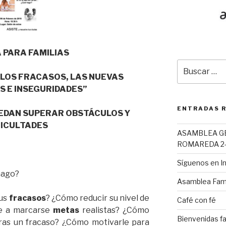
 PARA FAMILIAS
Buscar
por:
LOS FRACASOS, LAS NUEVAS
S E INSEGURIDADES”
ENTRADAS 
EDAN SUPERAR OBSTÁCULOS Y
FICULTADES
ASAMBLEA G
ROMAREDA 2-
Síguenos en 
hago?
Asamblea Fami
sus
fracasos
? ¿Cómo reducir su nivel de
Café con fé
e a marcarse
metas
realistas? ¿Cómo
Bienvenidas fa
ras un fracaso? ¿Cómo motivarle para