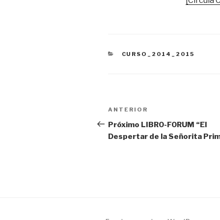
[Circula 
CATEGORÍAS
CURSO_2014_2015
Navegación
Entrada
ANTERIOR
de
anterior:
Próximo LIBRO-FORUM “El
Despertar de la Señorita Pri
entradas