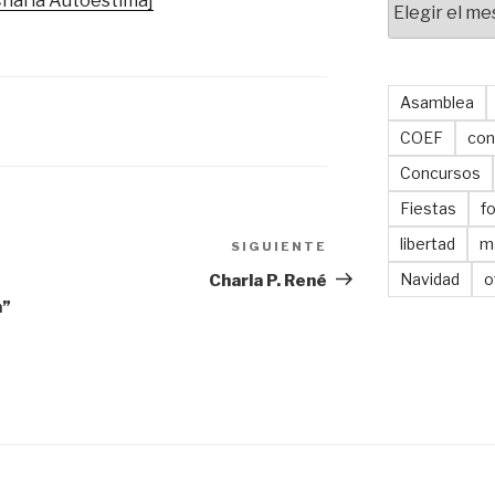
Charla Autoestima]
Asamblea
COEF
con
Concursos
Fiestas
f
libertad
m
SIGUIENTE
Siguiente
entrada
Navidad
o
Charla P. René
m”