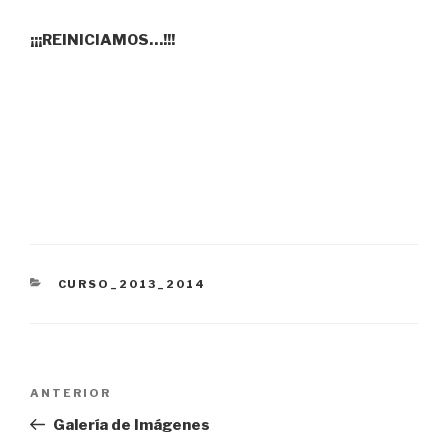
¡¡¡REINICIAMOS…!!!
CATEGORÍAS
CURSO_2013_2014
Navegación
Entrada
ANTERIOR
de
anterior:
Galería de Imágenes
entradas