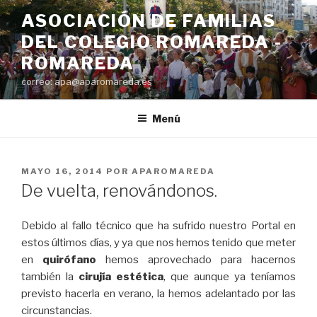
Saltar
ASOCIACIÓN DE FAMILIAS
al
DEL COLEGIO ROMAREDA -
contenido
ROMAREDA
correo: apa@aparomareda.es
Menú
PUBLICADO
MAYO 16, 2014
POR
APAROMAREDA
EL
De vuelta, renovándonos.
Debido al fallo técnico que ha sufrido nuestro Portal en
estos últimos días, y ya que nos hemos tenido que meter
en
quirófano
hemos aprovechado para hacernos
también la
cirujía estética
, que aunque ya teníamos
previsto hacerla en verano, la hemos adelantado por las
circunstancias.